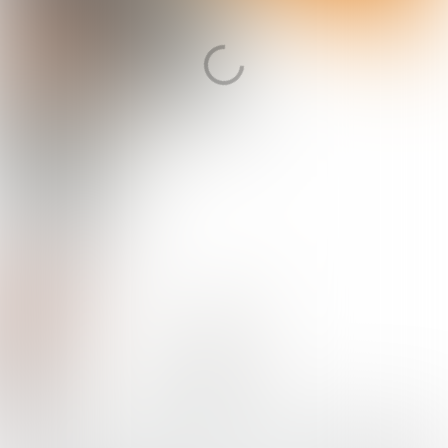
Neem contact op
070 - 888 777 6
@openstandaarden
info@forumstandaardisatie.nl